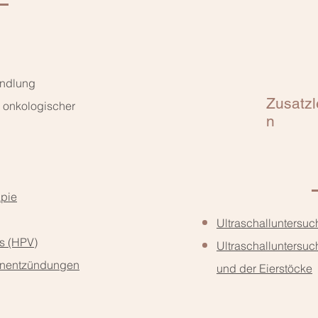
andlung
Zusatzl
 onkologischer
n
apie
Ultraschalluntersuc
s (HPV)
Ultraschalluntersu
enentzündungen
und der Eierstöcke