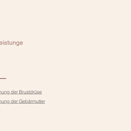
eistunge
hung der Brustdrüse
chung der Gebärmutter